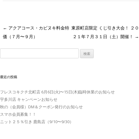
Post
←
アクアコース・カビヌキ料金特
東原町店限定 くじ引き大会！ ２０
navigation
価（７月〜９月）
２１年７月３１日（土）開催！
→
検
索:
最近の投稿
フレスコキクチ北町店 6月6日(火)〜15日(木)臨時休業のお知らせ
宇多川店 キャンペーンお知らせ
秋の（会員様）DM＆クーポン発行のお知らせ
スマホ会員募集！！
ニット２５％引き 鹿島店（9/10〜9/30）